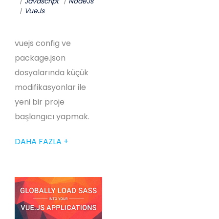
Javascript
NodeJs
VueJs
vuejs config ve
package.json
dosyalarında küçük
modifikasyonlar ile
yeni bir proje
başlangıcı yapmak.
DAHA FAZLA +