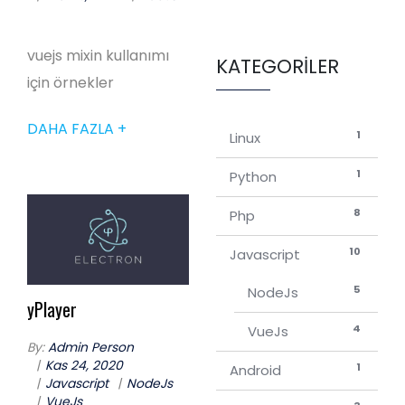
vuejs mixin kullanımı
KATEGORILER
için örnekler
DAHA FAZLA +
1
Linux
1
Python
8
Php
10
Javascript
5
NodeJs
yPlayer
4
VueJs
By:
Admin Person
Kas 24, 2020
1
Android
Javascript
NodeJs
VueJs